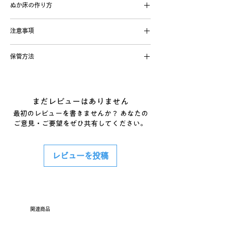
ぬか床の作り方
ういっぱいに水を入れ、2～3時間経ったら
水を入れ替える作業を2～3度繰り返してか
ぬか櫃 miniに入れるぬか床は1.5～2㎏程度
らご使用下さい。
注意事項
を目安にしてください。1.5㎏で漆が塗られ
この際、木が大きく膨張し、竹たがが切れる
ていない木地部分が隠れます。
・洗剤、漂白剤、重曹は使用しないで下さ
場合がございます。その際は直ちに無償修理
材料 (1.5㎏の場合)
保管方法
い。
致しますのでご連絡下さい。
生ぬか:750g 水:750mℓ 塩:100g
・漆の垂れや滲みがございますが、品質上の
時々、本体裏面を確認し、滲みがある場合は
水洗いしてから内側の濡れた木肌に塩をまん
一、よく混ぜて、捨て漬け（本漬けまでに
問題はありません。
濃度70%のアルコールを染み込ませた布や
べんなく擦り込んでください。一日程度、完
3-4回）を開始します。
・竹のささくれに注意して下さい。
ペーパーでふき取って下さい。
全に乾くまで陰干しして下さい。過度な乾燥
二、毎日1回、天地返しをします。
まだレビューはありません
・桶は使わない間に傷んでいきますので、出
を防ぐため、ビニール袋などで密封し、直射
三、常温(20-25℃)管理で2週間ほどすると
来るだけ継続してご使用下さい。
最初のレビューを書きませんか？ あなたの
日光の当たらない場所で保管してください。
発酵臭がしてきます。本漬けを開始して下さ
・手作業で製作しておりますため、わずかに
ご意見・ご要望をぜひ共有してください。
再度ご使用する際は、あく抜きと同じ作業を
い。
個体差がございます。
繰り返してからご使用ください。
ぬか床本来の味や香りは、ぬか床の酵母菌類
が活発になってくる2-3か月後になります。
レビューを投稿
それまでゆっくりとぬか床を育てて下さい。
1か月に1回程度、足しぬか、追い塩をして
下さい。
関連商品