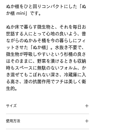
ぬか櫃をひと回りコンパクトにした「ぬ
か櫃 mini」です。
ぬか床で暮らす微生物と、それを毎日お
世話する人にとって心地の良いよう、昔
ながらのぬかみそ桶を今の暮らしにフィ
ットさせた「ぬか櫃」。水抜き不要で、
微生物が呼吸しやすいという杉桶の良さ
はそのままに、野菜を漬けるときも収納
時もスペースに無駄のないフォルム、か
き混ぜてもこぼれない深さ、冷蔵庫に入
る高さ、漆の抗菌作用でフチは美しく衛
生的。
サイズ
本体内寸幅225×奥行170×深さ95(㎜)
使用方法
蓋幅265×奥行215×蓋込み高さ135(㎜)
最大内容量：約2.7ℓ
あく抜きのため、ぬか櫃本体全体が濡れるよ