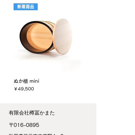
新着商品
ぬか櫃 mini
あさいおひつ 一・二合
価格
価格
￥49,500
￥36,300
​有限会社樽󠄀冨かまた
〒016-0895