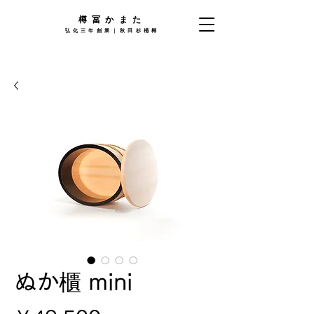
樽󠄀冨かまた
弘化三年創業｜秋田杉桶樽
ぬか櫃 mini