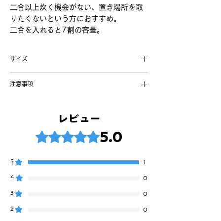
二合以上炊く機会がない、置き場所を取
りたくないという方におすすめ。
二合を入れると7割の容量。
サイズ
本体外径18.5cm本体内径16cm蓋外径
注意事項
21.5cm全高12.5cm
・洗剤、漂白剤、重曹は使用しないでくださ
い・
レビュー
・直射日光や電子レンジで乾燥させないでく
5つ星のうち5と評価されています。
ださい。
5.0
・竹のささくれに注意してください。
・おひつとご飯に負担がかかるため、夏場の
5
1
保存であれば半日程度としてください。
・初めのあく抜き作業の際、木が多く膨張
4
0
し、竹たがが切れる場合がございます。その
3
0
際は直ちに無償修理致しますのでご連絡くだ
さい。
2
0