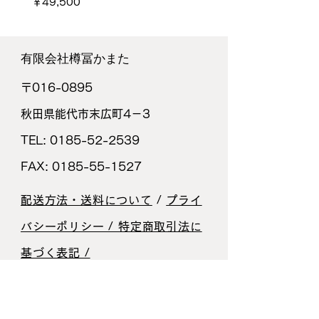
価格
価格
￥49,500
￥36,300
​有限会社樽󠄀冨かまた
〒016-0895
秋田県能代市末広町4－3
TEL:
0185-52-2539
FAX:
0185-55-1527
配送方法・送料について
/
プライ
バシーポリシー / 特定商取引法に
基づく表記 /
お支払方法
お直しについて