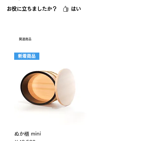
つすことで余分な水分が程よくとれて
お役に立ちましたか？
はい
完成する」とのお話しを聞いて早速購
入。欲しいと思っている時に出会えた
ことも嬉しかったですし、購入時の扱
い方の丁寧な説明も親切でした。何よ
り土鍋炊きご飯の仕上がりがランクア
関連商品
ップしてホントに美味しい！水分の抜
け具合やほんのりとした杉の香りも良
新着商品
いです。おひつ効果は期待以上でし
た。
ぬか櫃 mini
あさいおひつ 一・二合