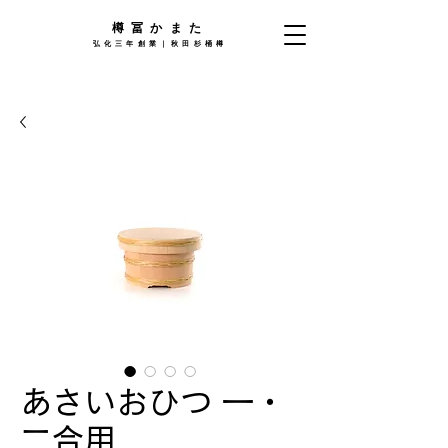
樽󠄀冨かまた
弘化三年創業｜秋田杉桶樽
あさいおひつ 一・
二合用